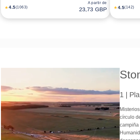
A partir de
4.5
4.5
(1063)
(142)
23,73 GBP
Sto
1 | Pla
Misterio
círculo d
campiña 
Humanidad