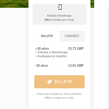
mobile_friendly
Entrada Stonehenge.
Billete enviado por e-mail.
BILLETE
LONDRES
+18 años
23,73 GBP
+ Entrada a Stonehenge.
+ Audioguía en español.
-18 años
13,01 GBP
BILLETE
Tickets are powered by Tiqets plateform.
Billete enviado por e-mail.