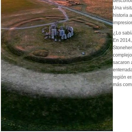
desconoci
Una visit
historia 
impresion
¿Lo sabí
En 2014,
Stonehen
complejo 
sacaron a
enterrada
región e
más comp