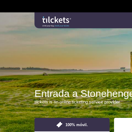
Entrada a Stoneheng
tilckets is an online ticketing service provider
100% móvil.