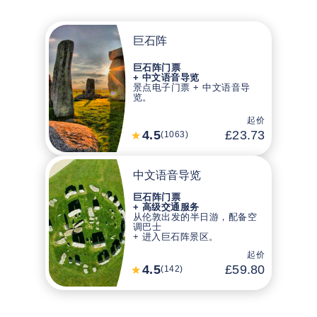
巨石阵
巨石阵门票
+ 中文语音导览
景点电子门票 + 中文语音导
览。
起价
4.5
£23.73
(1063)
中文语音导览
巨石阵门票
+ 高级交通服务
从伦敦出发的半日游，配备空
调巴士
+ 进入巨石阵景区。
起价
4.5
£59.80
(142)