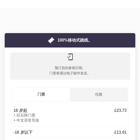
100%移动式跳线。
mobile_friendly
预订您的参观日期。
门票将通过电子邮件发送。
门票
伦敦
18 岁起
£23.73
+ 巨石阵门票
+ 中文语音导游
-18 岁以下
£13.01