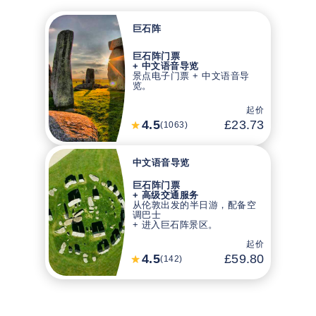
巨石阵
巨石阵门票
+ 中文语音导览
景点电子门票 + 中文语音导
览。
起价
4.5
£23.73
(1063)
中文语音导览
巨石阵门票
+ 高级交通服务
从伦敦出发的半日游，配备空
调巴士
+ 进入巨石阵景区。
起价
4.5
£59.80
(142)