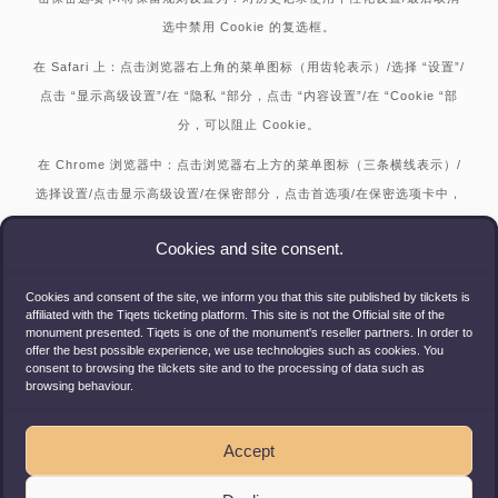
选中禁用 Cookie 的复选框。
在 Safari 上：
点击浏览器右上角的菜单图标（用齿轮表示）/选择 “设置”/
点击 “显示高级设置”/在 “隐私 “部分，点击 “内容设置”/在 “Cookie “部
分，可以阻止 Cookie。
在 Chrome 浏览器中：
点击浏览器右上方的菜单图标（三条横线表示）/
选择设置/点击显示高级设置/在保密部分，点击首选项/在保密选项卡中，
您可以阻止 Cookie。
Cookies and site consent.
或者，您也可以访问
www.aboutcookies.org
，那里有关于如何在许多浏
览器上实现这一功能的完整信息。您还可以找到如何从电脑中删除
Cookies and consent of the site, we inform you that this site published by tilckets is
affiliated with the Tiqets ticketing platform. This site is not the Official site of the
cookie 的详细信息以及有关 cookie 的更多一般信息。如需了解手机浏览
monument presented. Tiqets is one of the monument's reseller partners. In order to
器的相关信息，请查阅设备手册。
offer the best possible experience, we use technologies such as cookies. You
consent to browsing the tilckets site and to the processing of data such as
browsing behaviour.
请注意，禁止使用 cookie 可能会影响 tilckets 网站的功能。
Accept